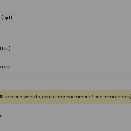
 via
URL van een website, een telefoonnummer of een e-mailadres
js