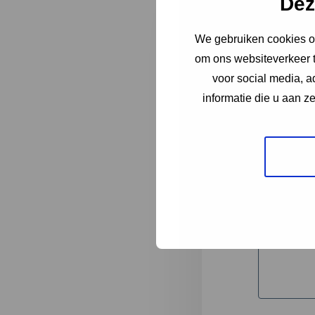
Dez
We gebruiken cookies om
"
*
" geeft 
om ons websiteverkeer t
1
voor social media, 
informatie die u aan z
Korte omsc
Volledige 