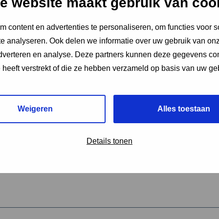
e website maakt gebruik van coo
 content en advertenties te personaliseren, om functies voor s
vereiste velden aan
e analyseren. Ook delen we informatie over uw gebruik van onz
2
adverteren en analyse. Deze partners kunnen deze gegevens c
e heeft verstrekt of die ze hebben verzameld op basis van uw ge
hrijving van de activiteit
*
Weigeren
Alles toestaan
omschrijving
*
Details tonen