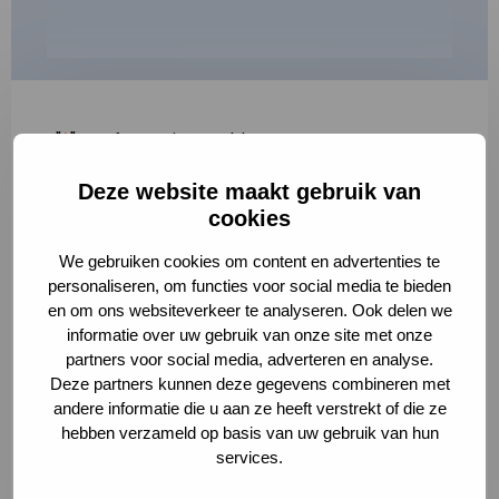
"
*
" geeft vereiste velden aan
Deze website maakt gebruik van
1
2
3
cookies
Korte omschrijving van de activiteit
*
We gebruiken cookies om content en advertenties te
personaliseren, om functies voor social media te bieden
en om ons websiteverkeer te analyseren. Ook delen we
informatie over uw gebruik van onze site met onze
Volledige omschrijving
*
partners voor social media, adverteren en analyse.
Deze partners kunnen deze gegevens combineren met
andere informatie die u aan ze heeft verstrekt of die ze
hebben verzameld op basis van uw gebruik van hun
services.