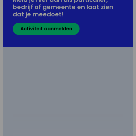
bedrijf of gemeente en laat zien
dat je meedoet!
Activiteit aanmelden