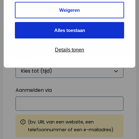
Weigeren
Starttijd
*
Alles toestaan
Details tonen
Eindtijd
*
Aanmelden via
(bv. URL van een website, een
telefoonnummer of een e-mailadres)