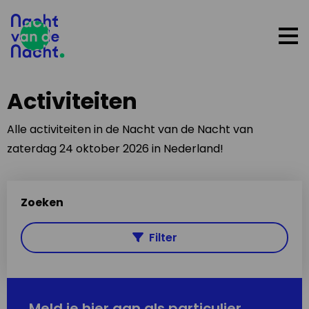
Op
me
Activiteiten
Alle activiteiten in de Nacht van de Nacht van
zaterdag 24 oktober 2026 in Nederland!
Zoeken
Filter
Meld je hier aan als particulier,