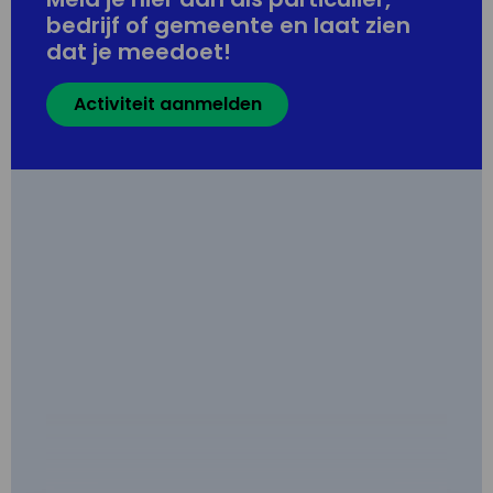
bedrijf of gemeente en laat zien
dat je meedoet!
Activiteit aanmelden