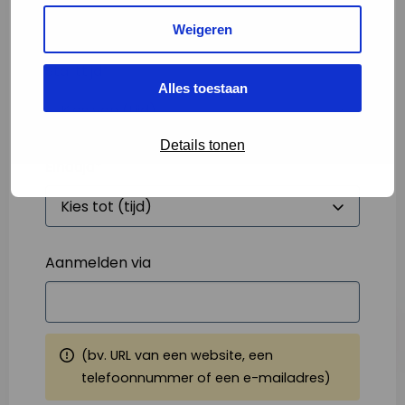
Weigeren
Starttijd
*
Alles toestaan
Details tonen
Eindtijd
*
Aanmelden via
(bv. URL van een website, een
telefoonnummer of een e-mailadres)