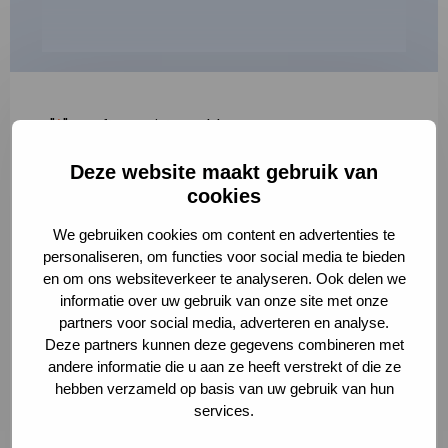
"
*
" geeft vereiste velden aan
Deze website maakt gebruik van
1
2
3
cookies
Korte omschrijving van de activiteit
*
We gebruiken cookies om content en advertenties te
personaliseren, om functies voor social media te bieden
en om ons websiteverkeer te analyseren. Ook delen we
informatie over uw gebruik van onze site met onze
Volledige omschrijving
*
partners voor social media, adverteren en analyse.
Deze partners kunnen deze gegevens combineren met
andere informatie die u aan ze heeft verstrekt of die ze
hebben verzameld op basis van uw gebruik van hun
services.