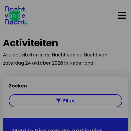
Op
me
Activiteiten
Alle activiteiten in de Nacht van de Nacht van
zaterdag 24 oktober 2026 in Nederland!
Zoeken
Filter
Meld je hier aan als particulier,