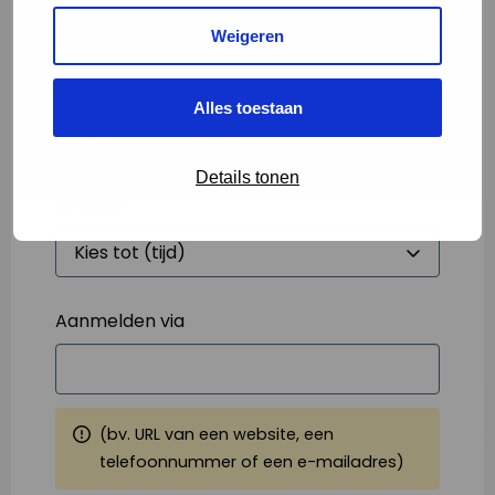
Weigeren
Starttijd
*
Alles toestaan
Details tonen
Eindtijd
*
Aanmelden via
(bv. URL van een website, een
telefoonnummer of een e-mailadres)