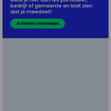
bedrijf of gemeente en laat zien
dat je meedoet!
Activiteit aanmelden