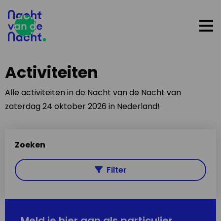
Op
me
Activiteiten
Alle activiteiten in de Nacht van de Nacht van
zaterdag 24 oktober 2026 in Nederland!
Zoeken
Filter
Meld je hier aan als particulier,