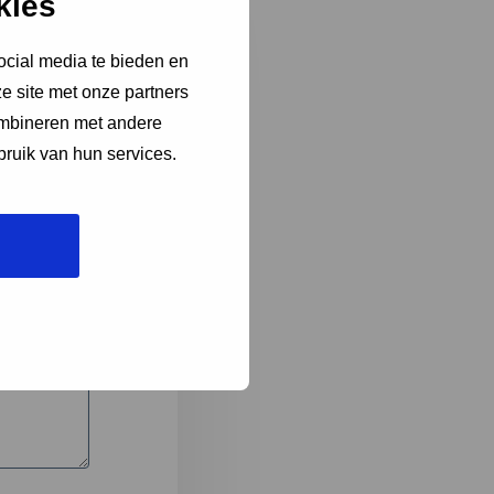
kies
ocial media te bieden en
e site met onze partners
3
ombineren met andere
bruik van hun services.