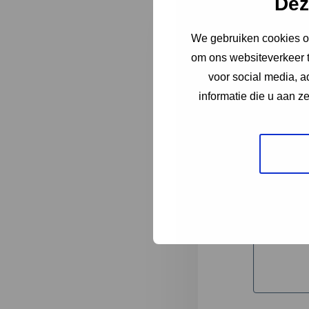
Dez
We gebruiken cookies om
"
*
" geeft 
om ons websiteverkeer t
1
voor social media, 
informatie die u aan z
Korte omsc
Volledige 