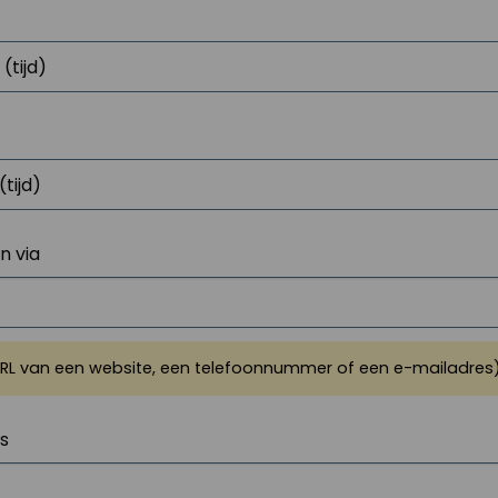
 via
URL van een website, een telefoonnummer of een e-mailadres
js