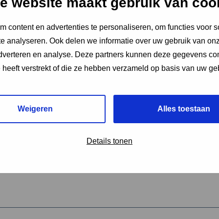
e website maakt gebruik van coo
 content en advertenties te personaliseren, om functies voor s
vereiste velden aan
e analyseren. Ook delen we informatie over uw gebruik van onz
2
adverteren en analyse. Deze partners kunnen deze gegevens c
e heeft verstrekt of die ze hebben verzameld op basis van uw ge
hrijving van de activiteit
*
Weigeren
Alles toestaan
omschrijving
*
Details tonen