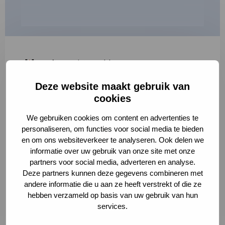
"
*
" geeft vereiste velden aan
Deze website maakt gebruik van
1
2
3
cookies
Korte omschrijving van de activiteit
*
We gebruiken cookies om content en advertenties te
personaliseren, om functies voor social media te bieden
en om ons websiteverkeer te analyseren. Ook delen we
informatie over uw gebruik van onze site met onze
Volledige omschrijving
*
partners voor social media, adverteren en analyse.
Deze partners kunnen deze gegevens combineren met
andere informatie die u aan ze heeft verstrekt of die ze
hebben verzameld op basis van uw gebruik van hun
services.