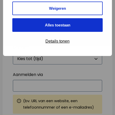
Weigeren
Starttijd
*
Alles toestaan
Details tonen
Eindtijd
*
Aanmelden via
(bv. URL van een website, een
telefoonnummer of een e-mailadres)