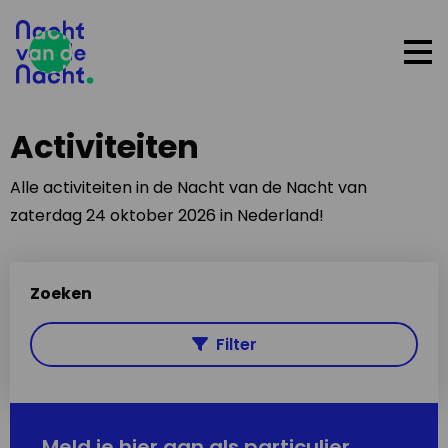
Op
me
Activiteiten
Alle activiteiten in de Nacht van de Nacht van
zaterdag 24 oktober 2026 in Nederland!
Zoeken
Filter
Meld je hier aan als particulier,