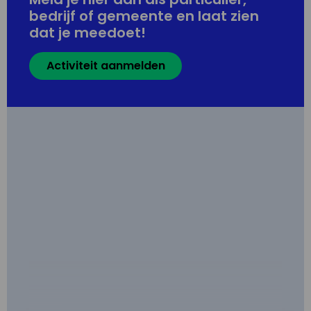
bedrijf of gemeente en laat zien
dat je meedoet!
Activiteit aanmelden