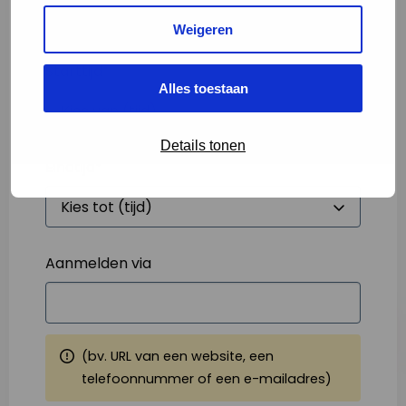
Weigeren
Starttijd
*
Alles toestaan
Details tonen
Eindtijd
*
Aanmelden via
(bv. URL van een website, een
telefoonnummer of een e-mailadres)