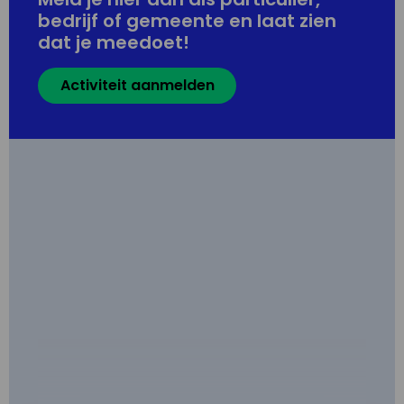
bedrijf of gemeente en laat zien
dat je meedoet!
Activiteit aanmelden