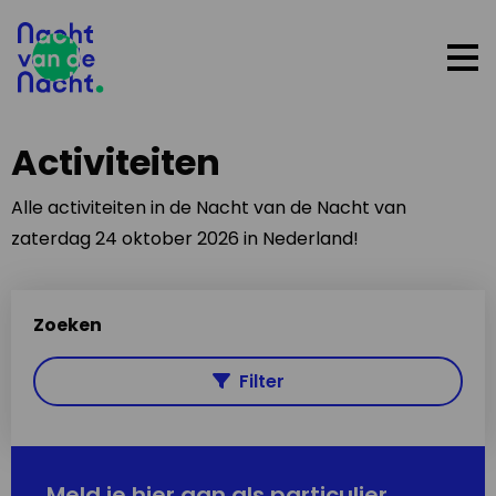
Op
me
Activiteiten
Alle activiteiten in de Nacht van de Nacht van
zaterdag 24 oktober 2026 in Nederland!
Zoeken
Filter
Meld je hier aan als particulier,