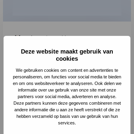
"
*
" geeft vereiste velden aan
Deze website maakt gebruik van
1
2
3
cookies
Korte omschrijving van de activiteit
*
We gebruiken cookies om content en advertenties te
personaliseren, om functies voor social media te bieden
en om ons websiteverkeer te analyseren. Ook delen we
informatie over uw gebruik van onze site met onze
Volledige omschrijving
*
partners voor social media, adverteren en analyse.
Deze partners kunnen deze gegevens combineren met
andere informatie die u aan ze heeft verstrekt of die ze
hebben verzameld op basis van uw gebruik van hun
services.