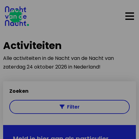
Op
me
Activiteiten
Alle activiteiten in de Nacht van de Nacht van
zaterdag 24 oktober 2026 in Nederland!
Zoeken
Filter
Meld je hier aan als particulier,