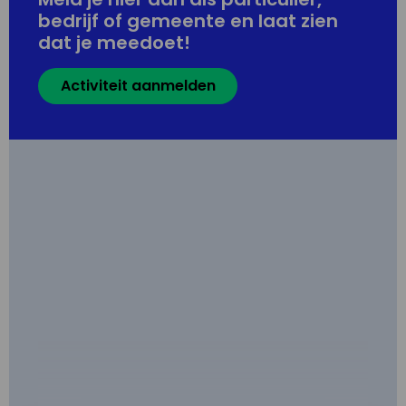
bedrijf of gemeente en laat zien
dat je meedoet!
Activiteit aanmelden