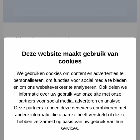
"
*
" geeft vereiste velden aan
Deze website maakt gebruik van
1
2
3
cookies
Korte omschrijving van de activiteit
*
We gebruiken cookies om content en advertenties te
personaliseren, om functies voor social media te bieden
en om ons websiteverkeer te analyseren. Ook delen we
informatie over uw gebruik van onze site met onze
Volledige omschrijving
*
partners voor social media, adverteren en analyse.
Deze partners kunnen deze gegevens combineren met
andere informatie die u aan ze heeft verstrekt of die ze
hebben verzameld op basis van uw gebruik van hun
services.