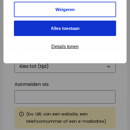
Weigeren
Starttijd
*
Alles toestaan
Details tonen
Eindtijd
*
Aanmelden via
(bv. URL van een website, een
telefoonnummer of een e-mailadres)