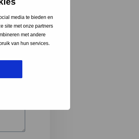
kies
ocial media te bieden en
e site met onze partners
3
ombineren met andere
bruik van hun services.