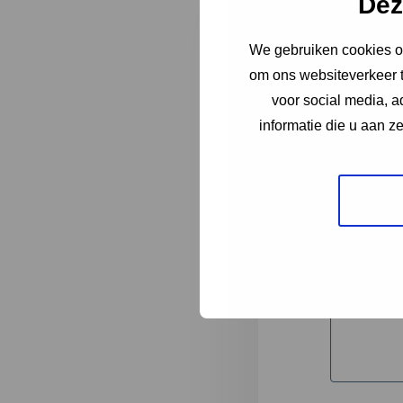
Dez
We gebruiken cookies om
"
*
" geeft 
om ons websiteverkeer t
1
voor social media, 
informatie die u aan z
Korte omsc
Volledige 