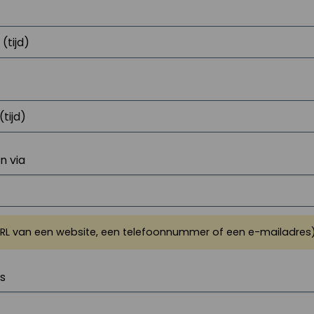
 via
URL van een website, een telefoonnummer of een e-mailadres
js