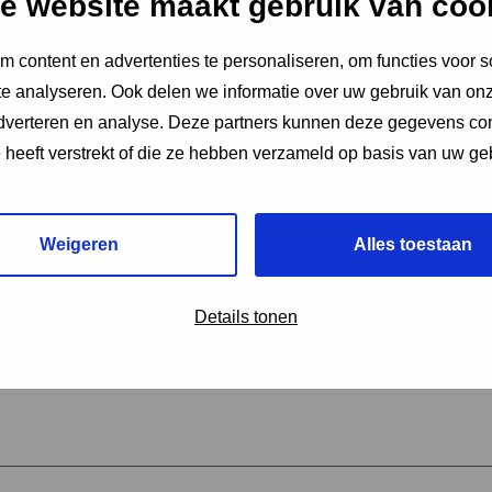
e website maakt gebruik van coo
 content en advertenties te personaliseren, om functies voor s
vereiste velden aan
e analyseren. Ook delen we informatie over uw gebruik van onz
2
adverteren en analyse. Deze partners kunnen deze gegevens c
e heeft verstrekt of die ze hebben verzameld op basis van uw ge
hrijving van de activiteit
*
Weigeren
Alles toestaan
omschrijving
*
Details tonen