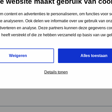
e website maakt gebruik van coo
 content en advertenties te personaliseren, om functies voor s
vereiste velden aan
e analyseren. Ook delen we informatie over uw gebruik van onz
2
adverteren en analyse. Deze partners kunnen deze gegevens c
e heeft verstrekt of die ze hebben verzameld op basis van uw ge
hrijving van de activiteit
*
Weigeren
Alles toestaan
omschrijving
*
Details tonen