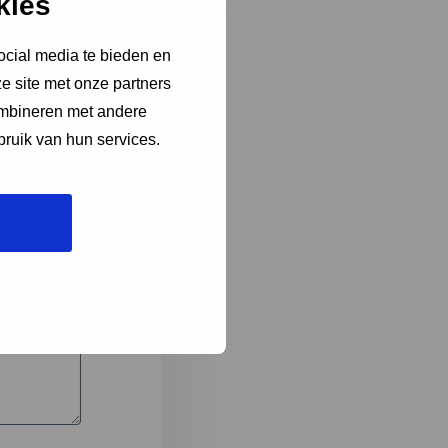
kies
ocial media te bieden en
e site met onze partners
3
ombineren met andere
bruik van hun services.