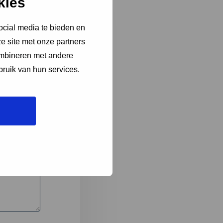
kies
ocial media te bieden en
e site met onze partners
3
ombineren met andere
bruik van hun services.