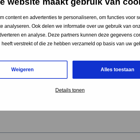
e website maakt gebruik van coo
 content en advertenties te personaliseren, om functies voor s
vereiste velden aan
e analyseren. Ook delen we informatie over uw gebruik van onz
2
adverteren en analyse. Deze partners kunnen deze gegevens c
e heeft verstrekt of die ze hebben verzameld op basis van uw ge
hrijving van de activiteit
*
Weigeren
Alles toestaan
omschrijving
*
Details tonen