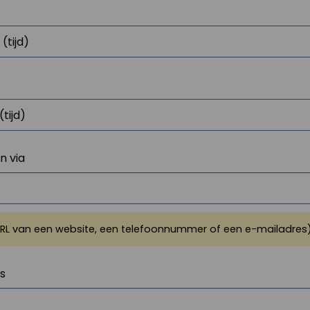
 via
URL van een website, een telefoonnummer of een e-mailadres
js