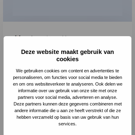
"
*
" geeft vereiste velden aan
Deze website maakt gebruik van
1
2
3
cookies
Korte omschrijving van de activiteit
*
We gebruiken cookies om content en advertenties te
personaliseren, om functies voor social media te bieden
en om ons websiteverkeer te analyseren. Ook delen we
informatie over uw gebruik van onze site met onze
Volledige omschrijving
*
partners voor social media, adverteren en analyse.
Deze partners kunnen deze gegevens combineren met
andere informatie die u aan ze heeft verstrekt of die ze
hebben verzameld op basis van uw gebruik van hun
services.