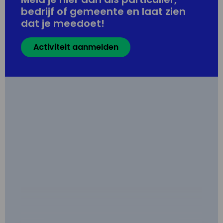
bedrijf of gemeente en laat zien
dat je meedoet!
Activiteit aanmelden