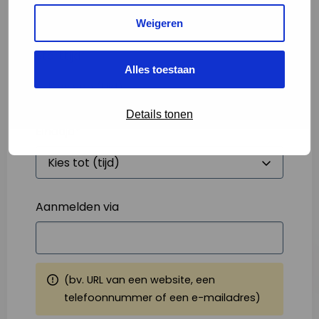
Weigeren
Starttijd
*
Alles toestaan
Details tonen
Eindtijd
*
Aanmelden via
(bv. URL van een website, een
telefoonnummer of een e-mailadres)