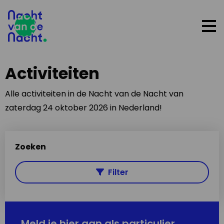
Op
me
Activiteiten
Alle activiteiten in de Nacht van de Nacht van
zaterdag 24 oktober 2026 in Nederland!
Zoeken
Filter
Meld je hier aan als particulier,