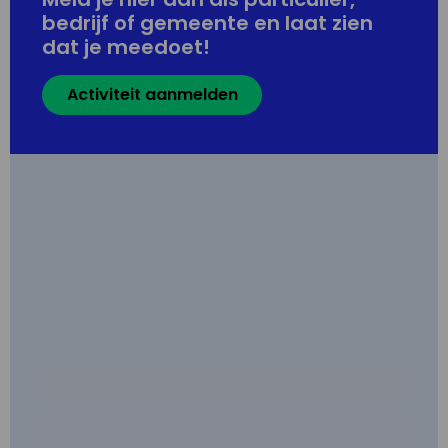
bedrijf of gemeente en laat zien
dat je meedoet!
Activiteit aanmelden