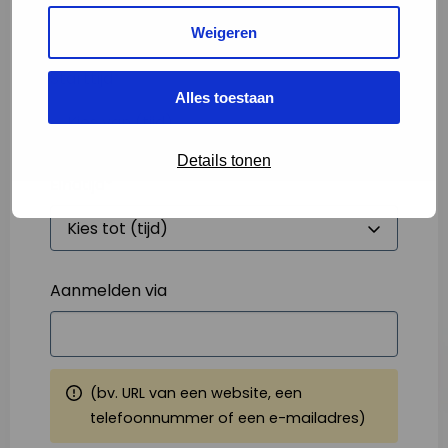
Weigeren
Starttijd
*
Alles toestaan
Details tonen
Eindtijd
*
Aanmelden via
(bv. URL van een website, een
telefoonnummer of een e-mailadres)