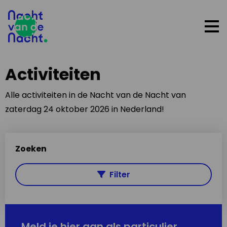
Op
me
Activiteiten
Alle activiteiten in de Nacht van de Nacht van
zaterdag 24 oktober 2026 in Nederland!
Zoeken
Filter
Meld je hier aan als particulier,