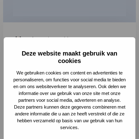
"
*
" geeft vereiste velden aan
Deze website maakt gebruik van
1
2
3
cookies
Korte omschrijving van de activiteit
*
We gebruiken cookies om content en advertenties te
personaliseren, om functies voor social media te bieden
en om ons websiteverkeer te analyseren. Ook delen we
informatie over uw gebruik van onze site met onze
Volledige omschrijving
*
partners voor social media, adverteren en analyse.
Deze partners kunnen deze gegevens combineren met
andere informatie die u aan ze heeft verstrekt of die ze
hebben verzameld op basis van uw gebruik van hun
services.