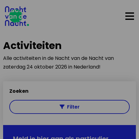
Op
me
Activiteiten
Alle activiteiten in de Nacht van de Nacht van
zaterdag 24 oktober 2026 in Nederland!
Zoeken
Filter
Meld je hier aan als particulier,