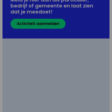
bedrijf of gemeente en laat zien
dat je meedoet!
Activiteit aanmelden