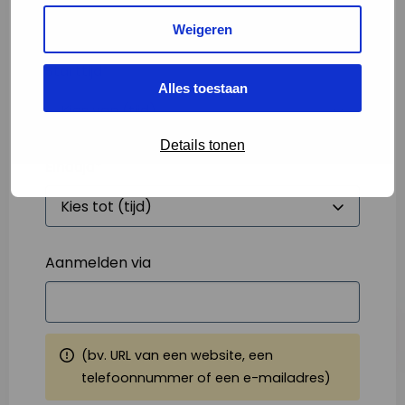
Weigeren
Starttijd
*
Alles toestaan
Details tonen
Eindtijd
*
Aanmelden via
(bv. URL van een website, een
telefoonnummer of een e-mailadres)