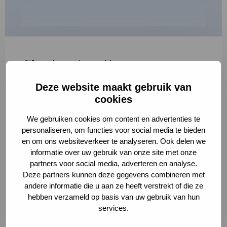
"
*
" geeft vereiste velden aan
Deze website maakt gebruik van
1
2
3
cookies
Korte omschrijving van de activiteit
*
We gebruiken cookies om content en advertenties te
personaliseren, om functies voor social media te bieden
en om ons websiteverkeer te analyseren. Ook delen we
informatie over uw gebruik van onze site met onze
Volledige omschrijving
*
partners voor social media, adverteren en analyse.
Deze partners kunnen deze gegevens combineren met
andere informatie die u aan ze heeft verstrekt of die ze
hebben verzameld op basis van uw gebruik van hun
services.