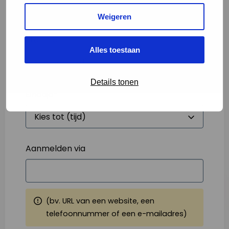
Weigeren
Starttijd
*
Alles toestaan
Details tonen
Eindtijd
*
Aanmelden via
(bv. URL van een website, een
telefoonnummer of een e-mailadres)