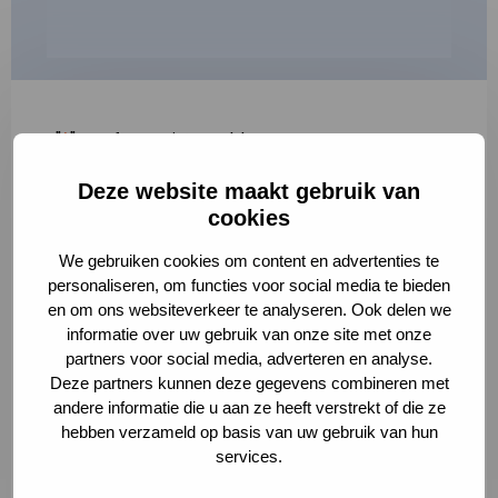
"
*
" geeft vereiste velden aan
Deze website maakt gebruik van
1
2
3
cookies
Korte omschrijving van de activiteit
*
We gebruiken cookies om content en advertenties te
personaliseren, om functies voor social media te bieden
en om ons websiteverkeer te analyseren. Ook delen we
informatie over uw gebruik van onze site met onze
Volledige omschrijving
*
partners voor social media, adverteren en analyse.
Deze partners kunnen deze gegevens combineren met
andere informatie die u aan ze heeft verstrekt of die ze
hebben verzameld op basis van uw gebruik van hun
services.