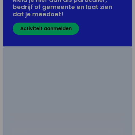
bedrijf of gemeente en laat zien
dat je meedoet!
Activiteit aanmelden