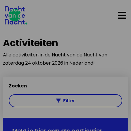
Op
me
Activiteiten
Alle activiteiten in de Nacht van de Nacht van
zaterdag 24 oktober 2026 in Nederland!
Zoeken
Filter
Meld je hier aan als particulier,