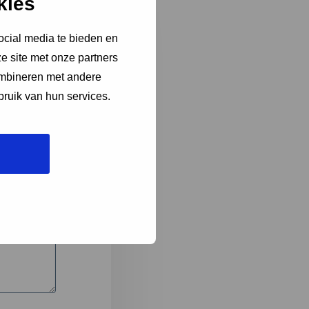
kies
ocial media te bieden en
e site met onze partners
3
ombineren met andere
bruik van hun services.