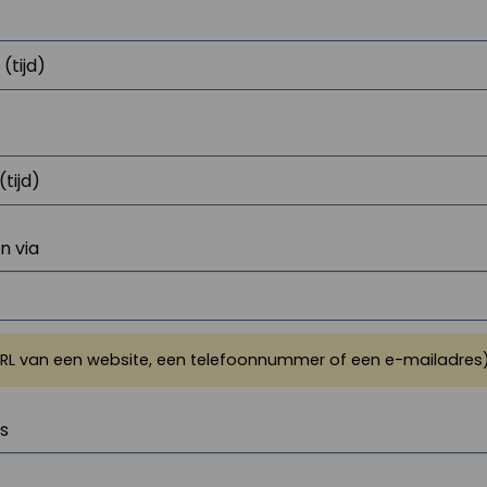
 via
URL van een website, een telefoonnummer of een e-mailadres
js