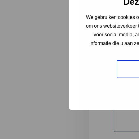
Dez
We gebruiken cookies om
"
*
" geeft 
om ons websiteverkeer t
1
voor social media, 
informatie die u aan z
Korte omsc
Volledige 