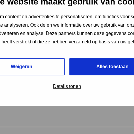
e website maakt gebruik van coo
 content en advertenties te personaliseren, om functies voor s
vereiste velden aan
e analyseren. Ook delen we informatie over uw gebruik van onz
2
adverteren en analyse. Deze partners kunnen deze gegevens c
e heeft verstrekt of die ze hebben verzameld op basis van uw ge
hrijving van de activiteit
*
Weigeren
Alles toestaan
omschrijving
*
Details tonen