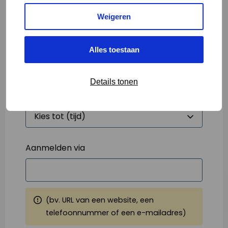
Weigeren
Starttijd
*
Alles toestaan
Details tonen
Eindtijd
*
Aanmelden via
(bv. URL van een website, een
telefoonnummer of een e-mailadres)