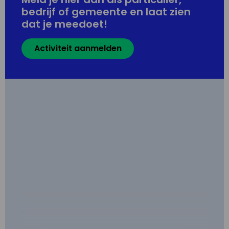
bedrijf of gemeente en laat zien
dat je meedoet!
Activiteit aanmelden