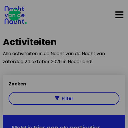
Op
me
Activiteiten
Alle activiteiten in de Nacht van de Nacht van
zaterdag 24 oktober 2026 in Nederland!
Zoeken
Filter
Meld je hier aan als particulier,