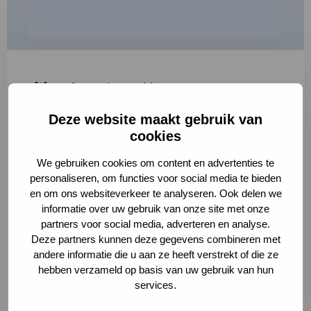
"
*
" geeft vereiste velden aan
Deze website maakt gebruik van
1
2
3
cookies
Korte omschrijving van de activiteit
*
We gebruiken cookies om content en advertenties te
personaliseren, om functies voor social media te bieden
en om ons websiteverkeer te analyseren. Ook delen we
informatie over uw gebruik van onze site met onze
Volledige omschrijving
*
partners voor social media, adverteren en analyse.
Deze partners kunnen deze gegevens combineren met
andere informatie die u aan ze heeft verstrekt of die ze
hebben verzameld op basis van uw gebruik van hun
services.