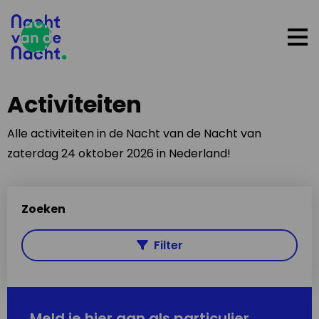
Op
me
Activiteiten
Alle activiteiten in de Nacht van de Nacht van
zaterdag 24 oktober 2026 in Nederland!
Zoeken
Filter
Meld je hier aan als particulier,