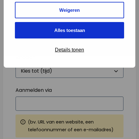
Weigeren
Starttijd
*
Alles toestaan
Details tonen
Eindtijd
*
Aanmelden via
(bv. URL van een website, een
telefoonnummer of een e-mailadres)