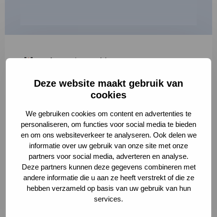
"
*
" geeft vereiste velden aan
Deze website maakt gebruik van
1
2
3
cookies
Korte omschrijving van de activiteit
*
We gebruiken cookies om content en advertenties te
personaliseren, om functies voor social media te bieden
en om ons websiteverkeer te analyseren. Ook delen we
informatie over uw gebruik van onze site met onze
Volledige omschrijving
*
partners voor social media, adverteren en analyse.
Deze partners kunnen deze gegevens combineren met
andere informatie die u aan ze heeft verstrekt of die ze
hebben verzameld op basis van uw gebruik van hun
services.