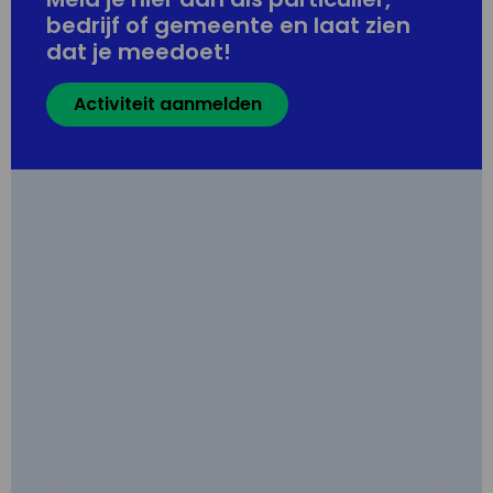
bedrijf of gemeente en laat zien
dat je meedoet!
Activiteit aanmelden