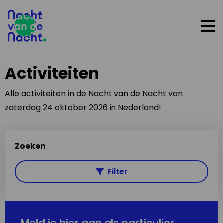
Op
me
Activiteiten
Alle activiteiten in de Nacht van de Nacht van
zaterdag 24 oktober 2026 in Nederland!
Zoeken
Filter
Meld je hier aan als particulier,