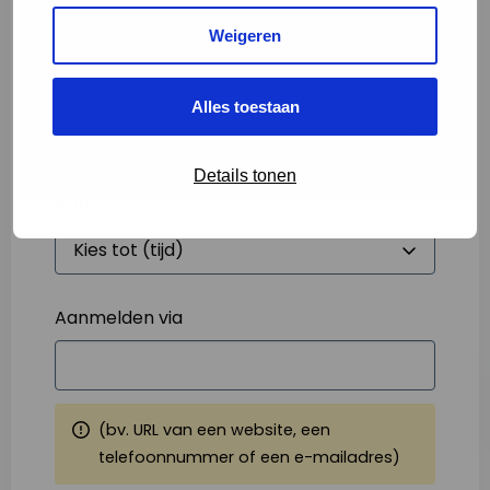
Weigeren
Starttijd
*
Alles toestaan
Details tonen
Eindtijd
*
Aanmelden via
(bv. URL van een website, een
telefoonnummer of een e-mailadres)