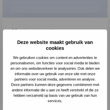
"
*
" geeft vereiste velden aan
Deze website maakt gebruik van
1
2
3
cookies
Korte omschrijving van de activiteit
*
We gebruiken cookies om content en advertenties te
personaliseren, om functies voor social media te bieden
en om ons websiteverkeer te analyseren. Ook delen we
informatie over uw gebruik van onze site met onze
Volledige omschrijving
*
partners voor social media, adverteren en analyse.
Deze partners kunnen deze gegevens combineren met
andere informatie die u aan ze heeft verstrekt of die ze
hebben verzameld op basis van uw gebruik van hun
services.