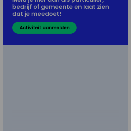
bedrijf of gemeente en laat zien
dat je meedoet!
Activiteit aanmelden