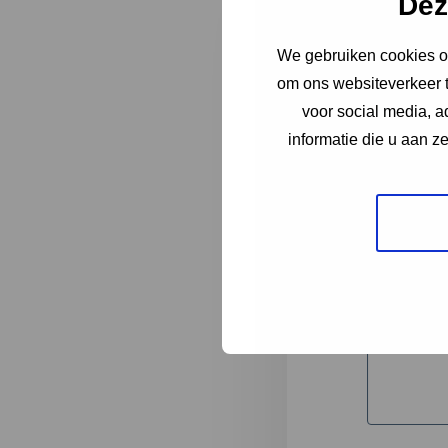
Dez
We gebruiken cookies om
"
*
" geeft 
om ons websiteverkeer t
1
voor social media, 
informatie die u aan z
Korte omsc
Volledige 