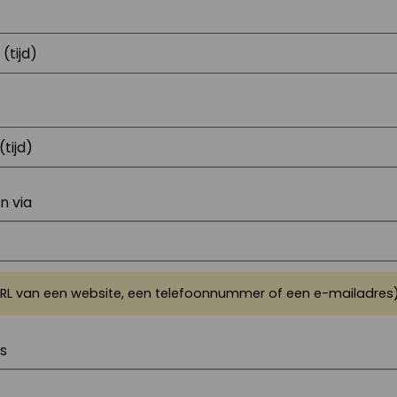
 via
URL van een website, een telefoonnummer of een e-mailadres
js