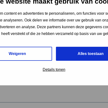
e website maakt gebruik van coo
 content en advertenties te personaliseren, om functies voor s
vereiste velden aan
e analyseren. Ook delen we informatie over uw gebruik van onz
2
adverteren en analyse. Deze partners kunnen deze gegevens c
e heeft verstrekt of die ze hebben verzameld op basis van uw ge
hrijving van de activiteit
*
Weigeren
Alles toestaan
omschrijving
*
Details tonen