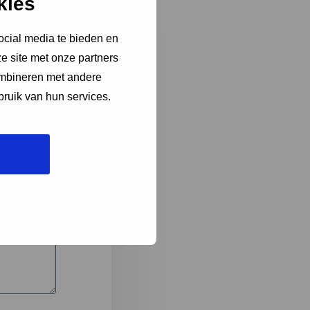
kies
ocial media te bieden en
e site met onze partners
3
ombineren met andere
bruik van hun services.