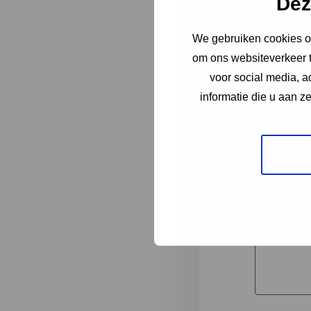
Dez
We gebruiken cookies om
"
*
" geeft 
om ons websiteverkeer t
1
voor social media, 
informatie die u aan z
Korte omsc
Volledige 