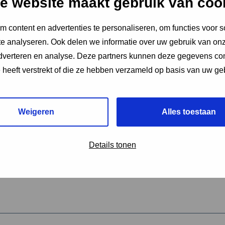
e website maakt gebruik van coo
 content en advertenties te personaliseren, om functies voor s
vereiste velden aan
e analyseren. Ook delen we informatie over uw gebruik van onz
2
adverteren en analyse. Deze partners kunnen deze gegevens c
e heeft verstrekt of die ze hebben verzameld op basis van uw ge
hrijving van de activiteit
*
Weigeren
Alles toestaan
omschrijving
*
Details tonen