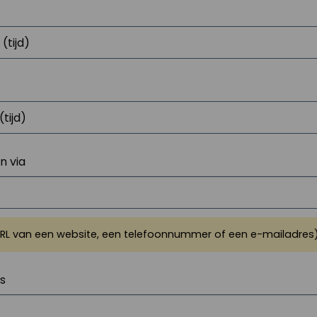
 via
URL van een website, een telefoonnummer of een e-mailadres
js