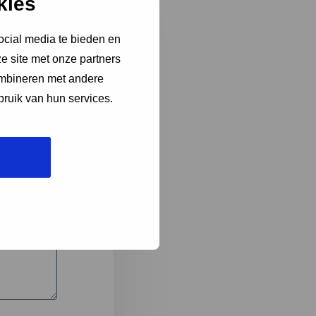
kies
ocial media te bieden en
e site met onze partners
3
ombineren met andere
bruik van hun services.