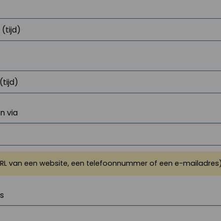
 via
URL van een website, een telefoonnummer of een e-mailadres
js