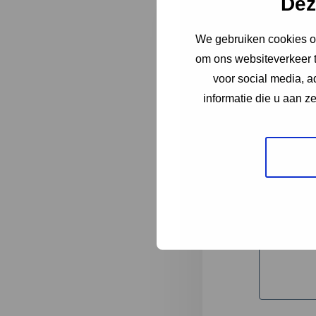
Dez
We gebruiken cookies om
"
*
" geeft 
om ons websiteverkeer t
1
voor social media, 
informatie die u aan z
Korte omsc
Volledige 