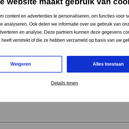
e website maakt gebruik van coo
 content en advertenties te personaliseren, om functies voor s
vereiste velden aan
e analyseren. Ook delen we informatie over uw gebruik van onz
2
adverteren en analyse. Deze partners kunnen deze gegevens c
e heeft verstrekt of die ze hebben verzameld op basis van uw ge
hrijving van de activiteit
*
Weigeren
Alles toestaan
omschrijving
*
Details tonen