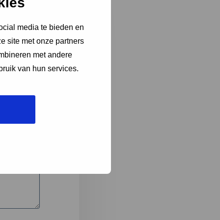
kies
ocial media te bieden en
e site met onze partners
3
ombineren met andere
bruik van hun services.