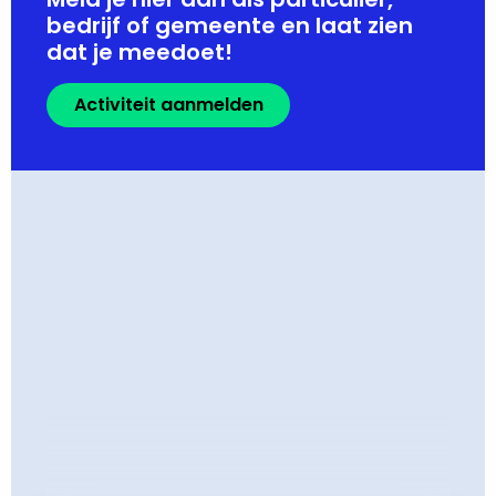
bedrijf of gemeente en laat zien
dat je meedoet!
Activiteit aanmelden