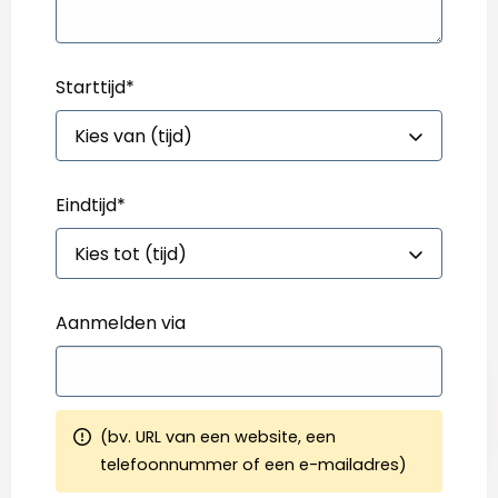
Starttijd
*
Eindtijd
*
Aanmelden via
(bv. URL van een website, een
telefoonnummer of een e-mailadres)