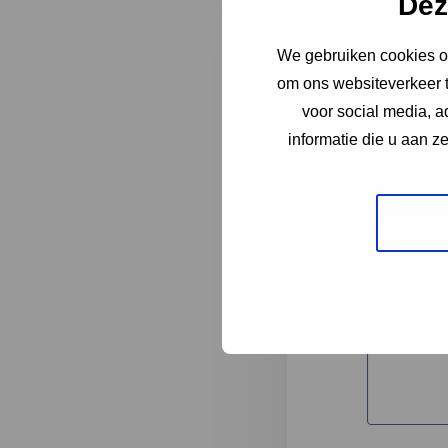
Dez
We gebruiken cookies om
"
*
" geeft 
om ons websiteverkeer t
1
voor social media, 
informatie die u aan z
Korte omsc
Volledige 