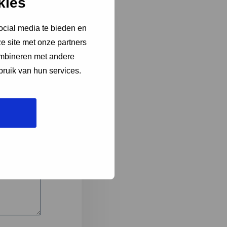
kies
ocial media te bieden en
e site met onze partners
3
ombineren met andere
bruik van hun services.