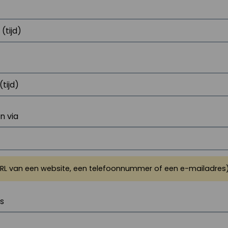
 via
URL van een website, een telefoonnummer of een e-mailadres
js