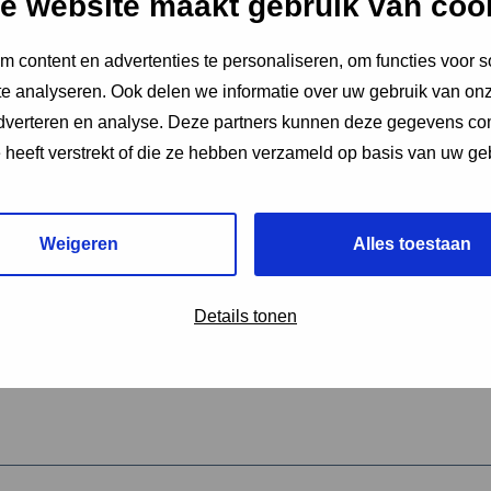
e website maakt gebruik van coo
 content en advertenties te personaliseren, om functies voor s
vereiste velden aan
e analyseren. Ook delen we informatie over uw gebruik van onz
2
adverteren en analyse. Deze partners kunnen deze gegevens c
e heeft verstrekt of die ze hebben verzameld op basis van uw ge
hrijving van de activiteit
*
Weigeren
Alles toestaan
omschrijving
*
Details tonen