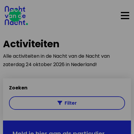
Op
me
Activiteiten
Alle activiteiten in de Nacht van de Nacht van
zaterdag 24 oktober 2026 in Nederland!
Zoeken
Filter
Meld je hier aan als particulier,