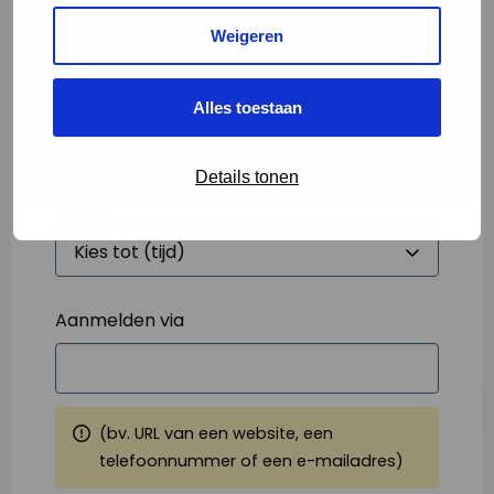
Weigeren
Starttijd
*
Alles toestaan
Details tonen
Eindtijd
*
Aanmelden via
(bv. URL van een website, een
telefoonnummer of een e-mailadres)