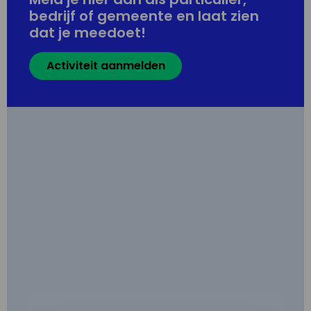
bedrijf of gemeente en laat zien
dat je meedoet!
Activiteit aanmelden