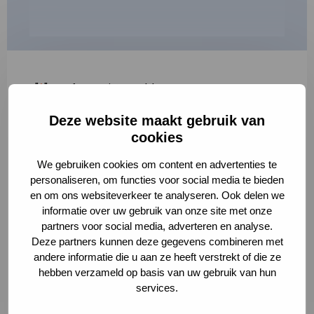
"
*
" geeft vereiste velden aan
Deze website maakt gebruik van
1
2
3
cookies
Korte omschrijving van de activiteit
*
We gebruiken cookies om content en advertenties te
personaliseren, om functies voor social media te bieden
en om ons websiteverkeer te analyseren. Ook delen we
informatie over uw gebruik van onze site met onze
Volledige omschrijving
*
partners voor social media, adverteren en analyse.
Deze partners kunnen deze gegevens combineren met
andere informatie die u aan ze heeft verstrekt of die ze
hebben verzameld op basis van uw gebruik van hun
services.