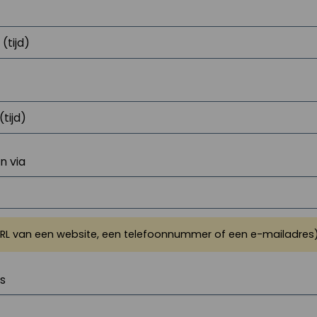
 via
URL van een website, een telefoonnummer of een e-mailadres
js