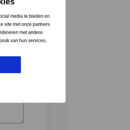
kies
ocial media te bieden en
e site met onze partners
3
ombineren met andere
bruik van hun services.