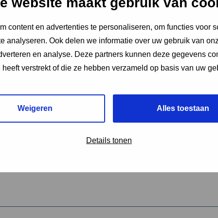
e website maakt gebruik van coo
 content en advertenties te personaliseren, om functies voor s
vereiste velden aan
e analyseren. Ook delen we informatie over uw gebruik van onz
2
adverteren en analyse. Deze partners kunnen deze gegevens c
e heeft verstrekt of die ze hebben verzameld op basis van uw ge
hrijving van de activiteit
*
Weigeren
Alles toestaan
omschrijving
*
Details tonen