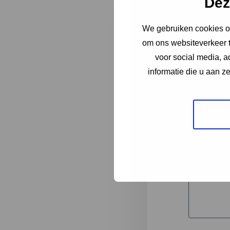
Dez
We gebruiken cookies om
"
*
" geeft 
om ons websiteverkeer t
1
voor social media, 
informatie die u aan z
Korte omsc
Volledige 