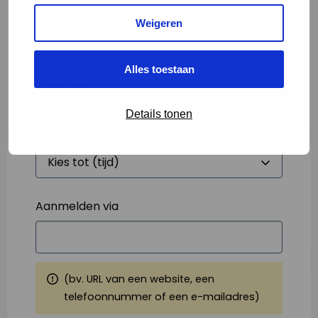
Weigeren
Starttijd
*
Alles toestaan
Details tonen
Eindtijd
*
Aanmelden via
(bv. URL van een website, een
telefoonnummer of een e-mailadres)