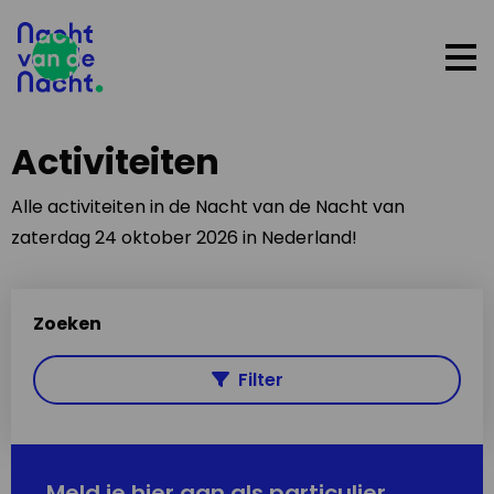
Op
me
Activiteiten
Alle activiteiten in de Nacht van de Nacht van
zaterdag 24 oktober 2026 in Nederland!
Zoeken
Filter
Meld je hier aan als particulier,