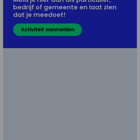
bedrijf of gemeente en laat zien
dat je meedoet!
Activiteit aanmelden