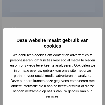
"
*
" geeft vereiste velden aan
Deze website maakt gebruik van
1
2
3
cookies
Korte omschrijving van de activiteit
*
We gebruiken cookies om content en advertenties te
personaliseren, om functies voor social media te bieden
en om ons websiteverkeer te analyseren. Ook delen we
informatie over uw gebruik van onze site met onze
Volledige omschrijving
*
partners voor social media, adverteren en analyse.
Deze partners kunnen deze gegevens combineren met
andere informatie die u aan ze heeft verstrekt of die ze
hebben verzameld op basis van uw gebruik van hun
services.