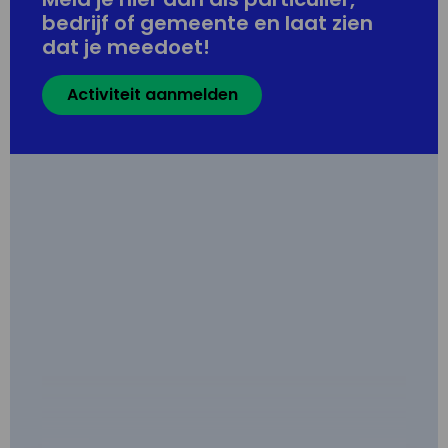
bedrijf of gemeente en laat zien
dat je meedoet!
Activiteit aanmelden