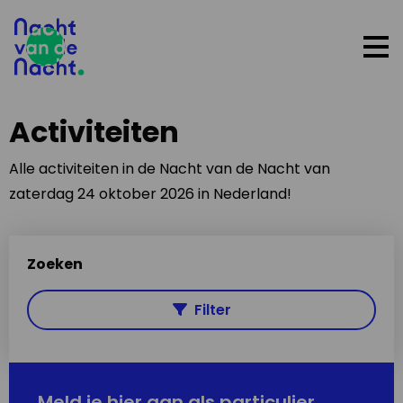
Op
me
Activiteiten
Alle activiteiten in de Nacht van de Nacht van
zaterdag 24 oktober 2026 in Nederland!
Zoeken
Filter
Meld je hier aan als particulier,