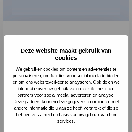
"
*
" geeft vereiste velden aan
Deze website maakt gebruik van
1
2
3
cookies
Korte omschrijving van de activiteit
*
We gebruiken cookies om content en advertenties te
personaliseren, om functies voor social media te bieden
en om ons websiteverkeer te analyseren. Ook delen we
informatie over uw gebruik van onze site met onze
Volledige omschrijving
*
partners voor social media, adverteren en analyse.
Deze partners kunnen deze gegevens combineren met
andere informatie die u aan ze heeft verstrekt of die ze
hebben verzameld op basis van uw gebruik van hun
services.