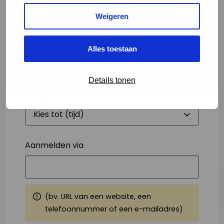
Weigeren
Starttijd
*
Alles toestaan
Details tonen
Eindtijd
*
Aanmelden via
(bv. URL van een website, een
telefoonnummer of een e-mailadres)