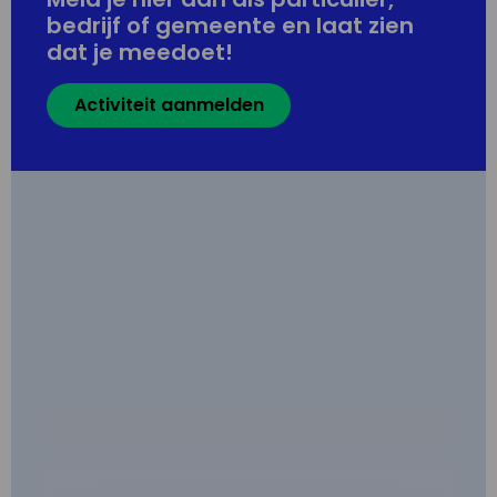
bedrijf of gemeente en laat zien
dat je meedoet!
Activiteit aanmelden