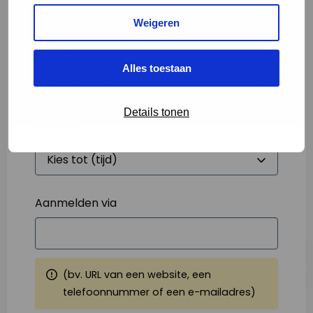
Weigeren
Starttijd
*
Alles toestaan
Details tonen
Eindtijd
*
Aanmelden via
(bv. URL van een website, een
telefoonnummer of een e-mailadres)