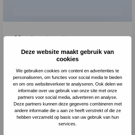
"
*
" geeft vereiste velden aan
Deze website maakt gebruik van
1
2
3
cookies
Korte omschrijving van de activiteit
*
We gebruiken cookies om content en advertenties te
personaliseren, om functies voor social media te bieden
en om ons websiteverkeer te analyseren. Ook delen we
informatie over uw gebruik van onze site met onze
Volledige omschrijving
*
partners voor social media, adverteren en analyse.
Deze partners kunnen deze gegevens combineren met
andere informatie die u aan ze heeft verstrekt of die ze
hebben verzameld op basis van uw gebruik van hun
services.