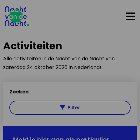
Op
me
Activiteiten
Alle activiteiten in de Nacht van de Nacht van
zaterdag 24 oktober 2026 in Nederland!
Zoeken
Filter
Meld je hier aan als particulier,