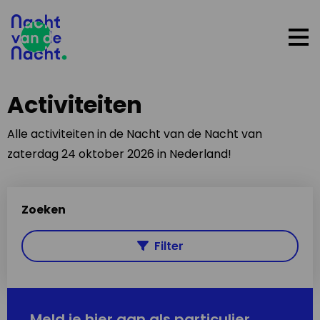
Op
me
Activiteiten
Alle activiteiten in de Nacht van de Nacht van
zaterdag 24 oktober 2026 in Nederland!
Zoeken
Filter
Meld je hier aan als particulier,