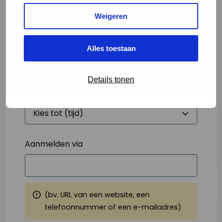
Weigeren
Starttijd
*
Alles toestaan
Details tonen
Eindtijd
*
Aanmelden via
(bv. URL van een website, een
telefoonnummer of een e-mailadres)