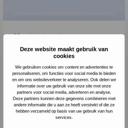
"
*
" geeft vereiste velden aan
Deze website maakt gebruik van
1
2
3
cookies
Korte omschrijving van de activiteit
*
We gebruiken cookies om content en advertenties te
personaliseren, om functies voor social media te bieden
en om ons websiteverkeer te analyseren. Ook delen we
informatie over uw gebruik van onze site met onze
Volledige omschrijving
*
partners voor social media, adverteren en analyse.
Deze partners kunnen deze gegevens combineren met
andere informatie die u aan ze heeft verstrekt of die ze
hebben verzameld op basis van uw gebruik van hun
services.