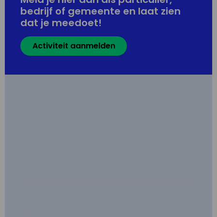
bedrijf of gemeente en laat zien
dat je meedoet!
Activiteit aanmelden