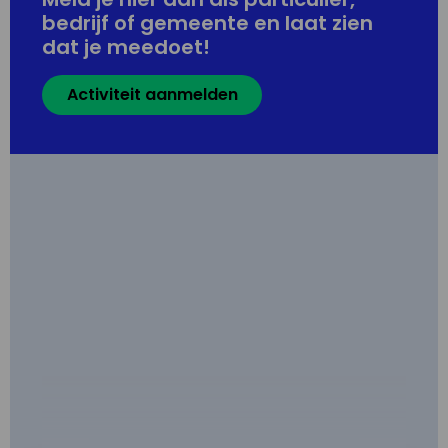
bedrijf of gemeente en laat zien
dat je meedoet!
Activiteit aanmelden