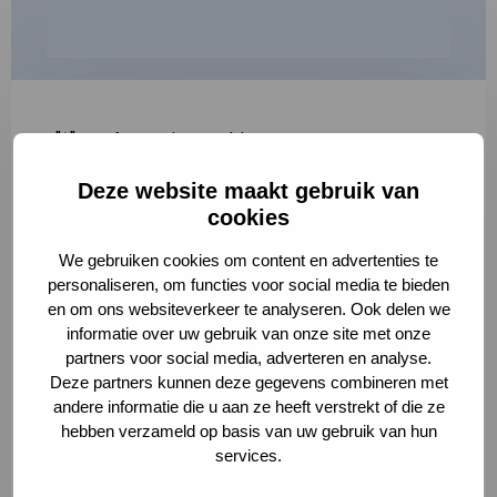
"
*
" geeft vereiste velden aan
Deze website maakt gebruik van
1
2
3
cookies
Korte omschrijving van de activiteit
*
We gebruiken cookies om content en advertenties te
personaliseren, om functies voor social media te bieden
en om ons websiteverkeer te analyseren. Ook delen we
informatie over uw gebruik van onze site met onze
Volledige omschrijving
*
partners voor social media, adverteren en analyse.
Deze partners kunnen deze gegevens combineren met
andere informatie die u aan ze heeft verstrekt of die ze
hebben verzameld op basis van uw gebruik van hun
services.