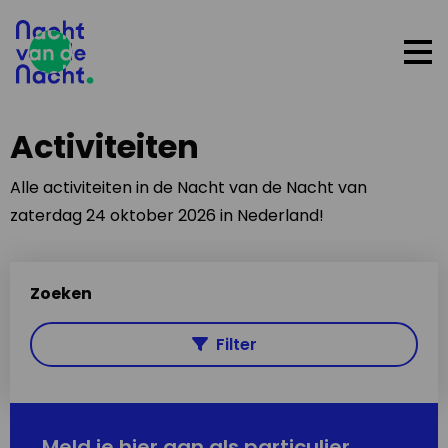
Op
me
Activiteiten
Alle activiteiten in de Nacht van de Nacht van
zaterdag 24 oktober 2026 in Nederland!
Zoeken
Filter
Meld je hier aan als particulier,