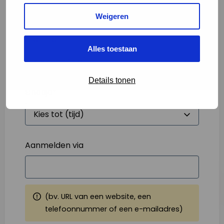
Weigeren
Starttijd
*
Alles toestaan
Details tonen
Eindtijd
*
Aanmelden via
(bv. URL van een website, een
telefoonnummer of een e-mailadres)