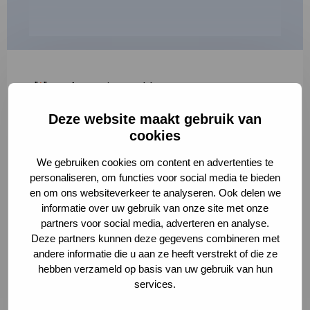
"
*
" geeft vereiste velden aan
Deze website maakt gebruik van
1
2
3
cookies
Korte omschrijving van de activiteit
*
We gebruiken cookies om content en advertenties te
personaliseren, om functies voor social media te bieden
en om ons websiteverkeer te analyseren. Ook delen we
informatie over uw gebruik van onze site met onze
Volledige omschrijving
*
partners voor social media, adverteren en analyse.
Deze partners kunnen deze gegevens combineren met
andere informatie die u aan ze heeft verstrekt of die ze
hebben verzameld op basis van uw gebruik van hun
services.