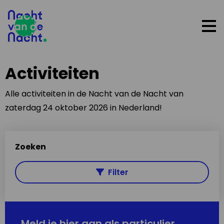
Op
me
Activiteiten
Alle activiteiten in de Nacht van de Nacht van
zaterdag 24 oktober 2026 in Nederland!
Zoeken
Filter
Meld je hier aan als particulier,