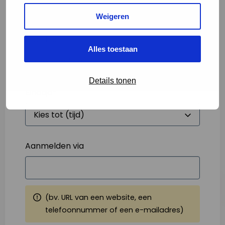
Weigeren
Starttijd
*
Alles toestaan
Details tonen
Eindtijd
*
Aanmelden via
(bv. URL van een website, een
telefoonnummer of een e-mailadres)