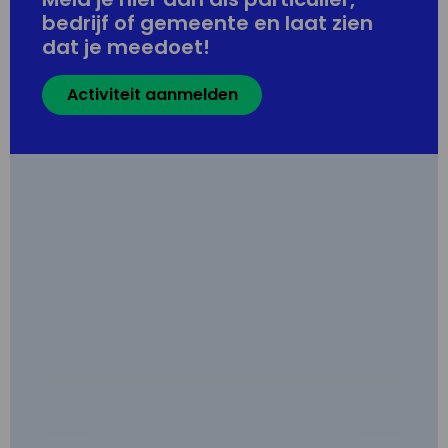
bedrijf of gemeente en laat zien
dat je meedoet!
Activiteit aanmelden