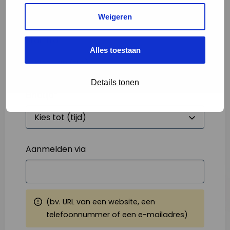
Weigeren
Starttijd
*
Alles toestaan
Details tonen
Eindtijd
*
Aanmelden via
(bv. URL van een website, een
telefoonnummer of een e-mailadres)