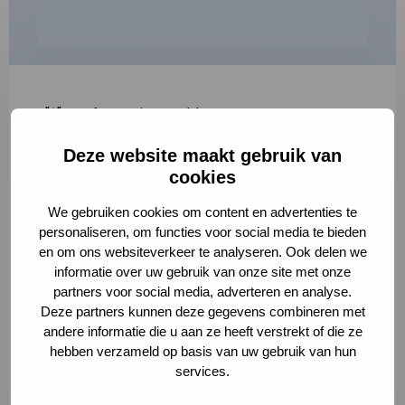
"
*
" geeft vereiste velden aan
Deze website maakt gebruik van
1
2
3
cookies
Korte omschrijving van de activiteit
*
We gebruiken cookies om content en advertenties te
personaliseren, om functies voor social media te bieden
en om ons websiteverkeer te analyseren. Ook delen we
informatie over uw gebruik van onze site met onze
Volledige omschrijving
*
partners voor social media, adverteren en analyse.
Deze partners kunnen deze gegevens combineren met
andere informatie die u aan ze heeft verstrekt of die ze
hebben verzameld op basis van uw gebruik van hun
services.