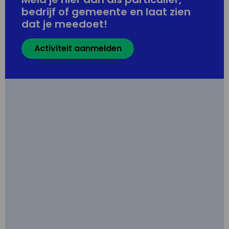
bedrijf of gemeente en laat zien
dat je meedoet!
Activiteit aanmelden