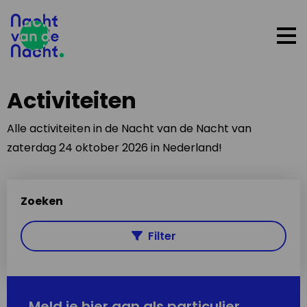
Op
me
Activiteiten
Alle activiteiten in de Nacht van de Nacht van
zaterdag 24 oktober 2026 in Nederland!
Zoeken
Filter
Meld je hier aan als particulier,