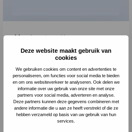
"
*
" geeft vereiste velden aan
Deze website maakt gebruik van
1
2
3
cookies
Korte omschrijving van de activiteit
*
We gebruiken cookies om content en advertenties te
personaliseren, om functies voor social media te bieden
en om ons websiteverkeer te analyseren. Ook delen we
informatie over uw gebruik van onze site met onze
Volledige omschrijving
*
partners voor social media, adverteren en analyse.
Deze partners kunnen deze gegevens combineren met
andere informatie die u aan ze heeft verstrekt of die ze
hebben verzameld op basis van uw gebruik van hun
services.