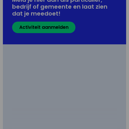
bedrijf of gemeente en laat zien
dat je meedoet!
Activiteit aanmelden