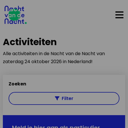
Op
me
Activiteiten
Alle activiteiten in de Nacht van de Nacht van
zaterdag 24 oktober 2026 in Nederland!
Zoeken
Filter
Meld je hier aan als particulier,