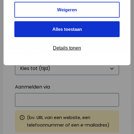
Weigeren
Starttijd
*
Alles toestaan
Details tonen
Eindtijd
*
Aanmelden via
(bv. URL van een website, een
telefoonnummer of een e-mailadres)