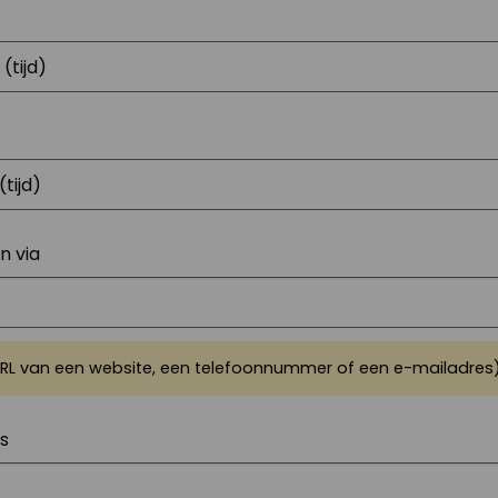
 via
URL van een website, een telefoonnummer of een e-mailadres
js