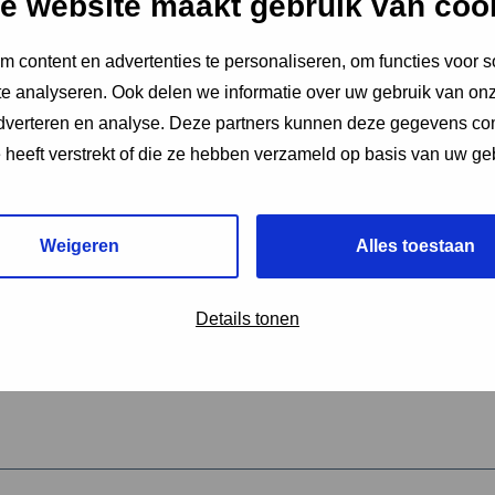
e website maakt gebruik van coo
 content en advertenties te personaliseren, om functies voor s
vereiste velden aan
e analyseren. Ook delen we informatie over uw gebruik van onz
2
adverteren en analyse. Deze partners kunnen deze gegevens c
e heeft verstrekt of die ze hebben verzameld op basis van uw ge
hrijving van de activiteit
*
Weigeren
Alles toestaan
omschrijving
*
Details tonen