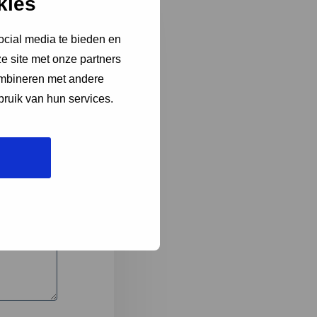
kies
ocial media te bieden en
e site met onze partners
3
ombineren met andere
bruik van hun services.