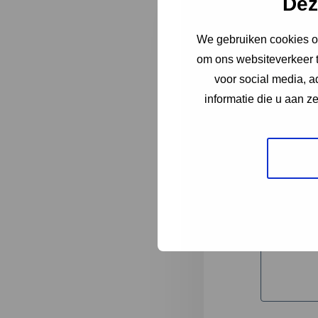
Dez
We gebruiken cookies om
"
*
" geeft 
om ons websiteverkeer t
1
voor social media, 
informatie die u aan z
Korte omsc
Volledige 