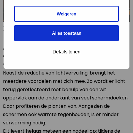
Weigeren
Amsterdam, met aan de horizon de kassen van Aalsmeer. Beeld:
Tjibbe Donker
Alles toestaan
Afscherming
Details tonen
Op dit moment worden in de meeste kassen al
verschillende vormen van afscherming gebruikt.
Naast de reductie van lichtvervuiling, brengt het
meerdere voordelen met zich mee. Zo wordt er licht
terug gereflecteerd met behulp van een wit
oppervlak aan de onderkant van veel schermdoeken.
Daar profiteren de planten van. Aangezien de
schermen ook warmte tegenhouden, is er minder
verwarming nodig.
Dit levert helaas meteen een nadeel op: tijdens de