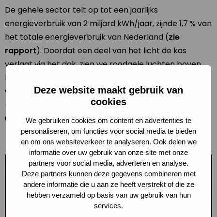
De gehele sector telt op tot een jaarlijks
energieverbruik van 2 miljard kWh/jaar, zijnde 1,7 % van
het totale energieverbruik van Nederland (
zie
rapport
). Doordat een deel van het licht de kas
verlaat via het dak, zien we roodgele luchten boven
kasgebieden. Deze gloed is op zeer grote afstand
Deze website maakt gebruik van
waar te nemen. Zelfs op foto’s vanuit de ruimte
cookies
(International Space Station) valt het nachtelijk licht
uit kassen op!
We gebruiken cookies om content en advertenties te
personaliseren, om functies voor social media te bieden
en om ons websiteverkeer te analyseren. Ook delen we
informatie over uw gebruik van onze site met onze
partners voor social media, adverteren en analyse.
Deze partners kunnen deze gegevens combineren met
andere informatie die u aan ze heeft verstrekt of die ze
hebben verzameld op basis van uw gebruik van hun
services.