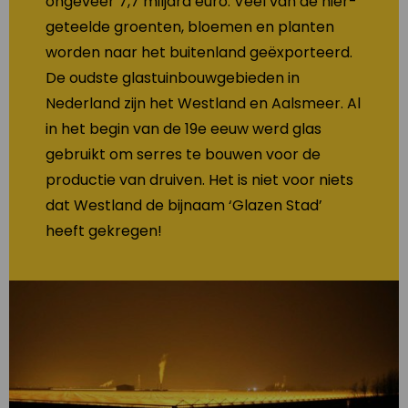
ongeveer 7,7 miljard euro. Veel van de hier-
geteelde groenten, bloemen en planten
worden naar het buitenland geëxporteerd.
De oudste glastuinbouwgebieden in
Nederland zijn het Westland en Aalsmeer. Al
in het begin van de 19e eeuw werd glas
gebruikt om serres te bouwen voor de
productie van druiven. Het is niet voor niets
dat Westland de bijnaam ‘Glazen Stad’
heeft gekregen!