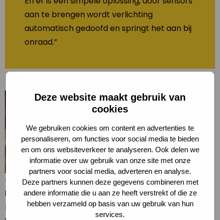
En er is een simpele oplossing, door sensors
aan te brengen wordt verlichting
automatisch gedoofd en springt het aan bij
onraad.”
Deze website maakt gebruik van
cookies
We gebruiken cookies om content en advertenties te
personaliseren, om functies voor social media te bieden
en om ons websiteverkeer te analyseren. Ook delen we
informatie over uw gebruik van onze site met onze
partners voor social media, adverteren en analyse.
Onnodig veel lampen aan in de nacht bij keukenkampioen
Deze partners kunnen deze gegevens combineren met
Regionale verschillen
andere informatie die u aan ze heeft verstrekt of die ze
hebben verzameld op basis van uw gebruik van hun
Het aantal bedrijven dat de lichten aanhad, was met
services.