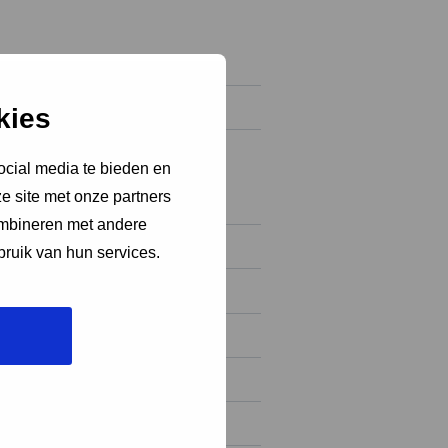
kies
ocial media te bieden en
e site met onze partners
ombineren met andere
bruik van hun services.