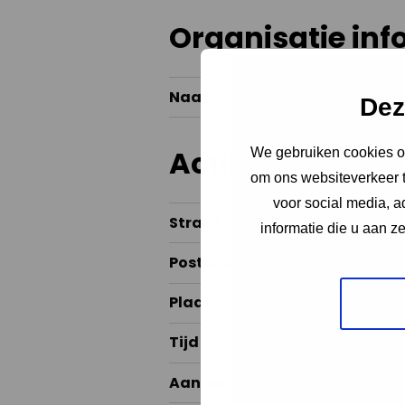
Organisatie inf
Naam
Dez
Activiteit infor
We gebruiken cookies om
om ons websiteverkeer t
voor social media, 
Straat
informatie die u aan z
Postcode
Plaats
Tijd
Aanmelden via