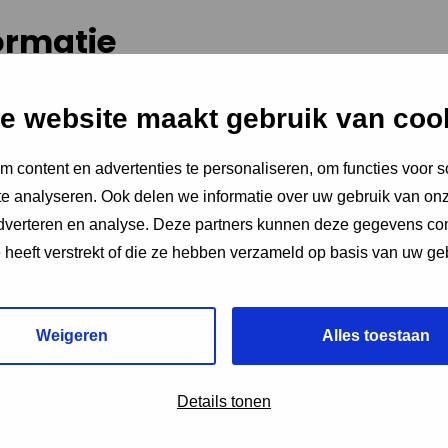
ormatie
Eindeloos Eiland Festival
e website maakt gebruik van coo
matie
 content en advertenties te personaliseren, om functies voor s
e analyseren. Ook delen we informatie over uw gebruik van onz
adverteren en analyse. Deze partners kunnen deze gegevens c
Lange Noordstraat 62, Middelburg, Netherlands 62
e heeft verstrekt of die ze hebben verzameld op basis van uw ge
4331 CE
Middelburg
Weigeren
Alles toestaan
20:00 - 20:45 uur
Details tonen
www.eeffestival.nl