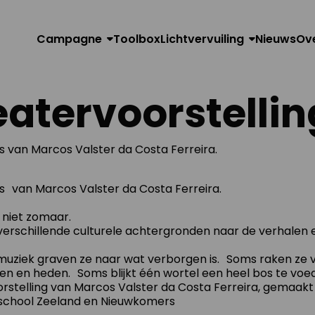
Campagne
Toolbox
Lichtvervuiling
Nieuws
Ov
atervoorstellin
 van Marcos Valster da Costa Ferreira.
s van Marcos Valster da Costa Ferreira.
 niet zomaar.
verschillende culturele achtergronden naar de verhalen 
 muziek graven ze naar wat verborgen is. Soms raken ze 
en en heden. Soms blijkt één wortel een heel bos te voe
orstelling van Marcos Valster da Costa Ferreira, gemaak
school Zeeland en Nieuwkomers