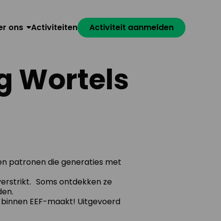
er ons
Activiteiten
Activiteit aanmelden
g Wortels
en patronen die generaties met
verstrikt. Soms ontdekken ze
den.
t binnen EEF-maakt! Uitgevoerd