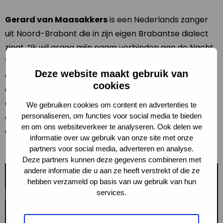
Gerard van Maasakkers
is een Nederlands zanger
uit Noord-Brabant die in zijn eigen Brabantse dialect
zingt. “Ik wil graag mijn naam verbinden aan de Nacht
Van De Nacht; de nachtelijke lichtvervuiling stoort mij
Deze website maakt gebruik van
en ik vind De Nacht van de Nacht een prima initiatief
cookies
om mensen bewust te maken van de
energieverspilling en van de schoonheid van een
We gebruiken cookies om content en advertenties te
donkere nacht. Lijkt me ook veel beter voor mens en
personaliseren, om functies voor social media te bieden
en om ons websiteverkeer te analyseren. Ook delen we
dier”.
informatie over uw gebruik van onze site met onze
partners voor social media, adverteren en analyse.
Deze partners kunnen deze gegevens combineren met
andere informatie die u aan ze heeft verstrekt of die ze
hebben verzameld op basis van uw gebruik van hun
services.