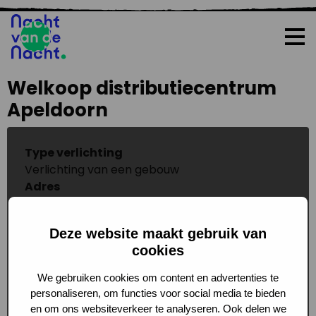
Op
me
Welkoop distributiecentrum
Apeldoorn
Type verlichting
Verlichting van een gebouw
Adres
Laan van de Stier, Apeldoorn, Nederland
Foto
Deze website maakt gebruik van
cookies
We gebruiken cookies om content en advertenties te
personaliseren, om functies voor social media te bieden
en om ons websiteverkeer te analyseren. Ook delen we