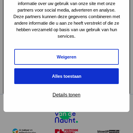
informatie over uw gebruik van onze site met onze
partners voor social media, adverteren en analyse.
Deze partners kunnen deze gegevens combineren met
andere informatie die u aan ze heeft verstrekt of die ze
hebben verzameld op basis van uw gebruik van hun
services.
Weigeren
Beschrijving
Een bedrijfsgebouw op ca. 150m van mijn woning. Veel
Alles toestaan
verlichting vanuit het gebouw, en daarbij het fel (gekleurd)
verlicht bedrijfslogo.
Details tonen