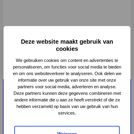
Deze website maakt gebruik van
cookies
We gebruiken cookies om content en advertenties te
personaliseren, om functies voor social media te bieden
en om ons websiteverkeer te analyseren. Ook delen we
informatie over uw gebruik van onze site met onze
partners voor social media, adverteren en analyse.
Meld je hier aan als particulier,
Deze partners kunnen deze gegevens combineren met
bedrijf of gemeente. En laat zien
andere informatie die u aan ze heeft verstrekt of die ze
dat je meedoet!
hebben verzameld op basis van uw gebruik van hun
services.
Ook ik doe het licht uit
Weigeren