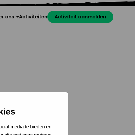
er ons
Activiteiten
Activiteit aanmelden
kies
ocial media te bieden en