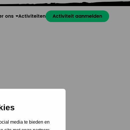
er ons
Activiteiten
Activiteit aanmelden
kies
ocial media te bieden en