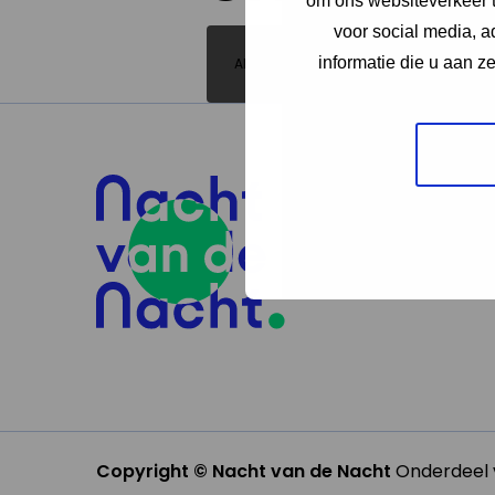
om ons websiteverkeer t
voor social media, 
informatie die u aan z
All the lights inside the home!
Copyright © Nacht van de Nacht
Onderdeel v