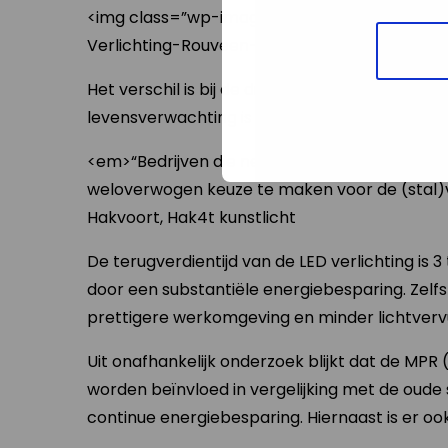
<img class=”wp-image-11829 ” src=”https:/
Verlichting-Rouveen-3-300×200.jpg” alt=”” wid
Het verschil is bij de dieren aanzienlijk waarn
levensverwachting is hoger.
<em>“Bedrijven die net als Visscher Rouveen e
weloverwogen keuze te maken voor de (stal)ve
Hakvoort, Hak4t kunstlicht
De terugverdientijd van de LED verlichting is 
door een substantiële energiebesparing. Zelfs e
prettigere werkomgeving en minder lichtvervu
Uit onafhankelijk onderzoek blijkt dat de MPR 
worden beïnvloed in vergelijking met de oude 
continue energiebesparing. Hiernaast is er oo