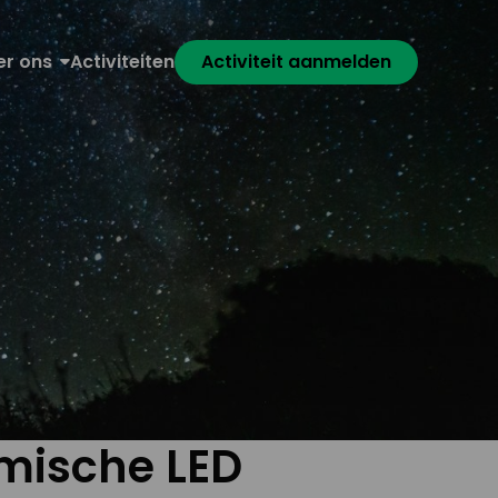
er ons
Activiteiten
Activiteit aanmelden
mische LED