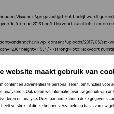
uderij Visscher Agri gevestigd. Het bedrijf wordt gerund
ngvee. In februari 2013 heeft Hakvoort kunstlicht hier de
/nachtvandenacht.nl/wp-content/uploads/2017/06/Hakvo
dth=”230″ height=”153″ /> <strong>Foto: Hakvoort Kunstl
dige LED-kunstlicht armaturen, welke zijn voorzien van h
t dak. Iedere armatuur is voorzien van een microprocess
e website maakt gebruik van coo
egeld kan worden. In plaats van regeling per ruimte is h
lijk!
 content en advertenties te personaliseren, om functies voor s
e analyseren. Ook delen we informatie over uw gebruik van onz
et vervangen van de oude verlichting naar de nieuwe LED ve
adverteren en analyse. Deze partners kunnen deze gegevens c
van het melkvee te verhogen, en hierbij ook door middel 
e heeft verstrekt of die ze hebben verzameld op basis van uw ge
s tijdens hun werkzaamheden. Ten tweede het voorkomen