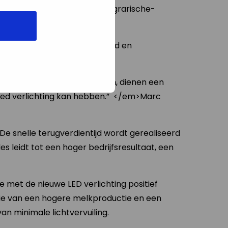
ort-kunstlicht-LED-Tegel-Agrarische-
e melk af. En de vruchtbaarheid en
ee en energiebesparing willen, dienen een
loed verlichting kan hebben.” </em>Marc
 De snelle terugverdientijd wordt gerealiseerd
les leidt tot een hoger bedrijfsresultaat, een
ie met de nieuwe LED verlichting positief
atie van een hogere melkproductie en een
an minimale lichtvervuiling.