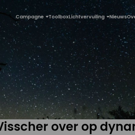
Campagne
Toolbox
Lichtvervuiling
Nieuws
Ov
Visscher over op dyna