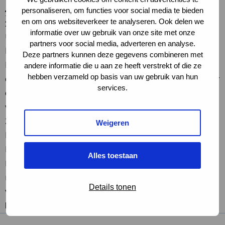
personaliseren, om functies voor social media te bieden
en om ons websiteverkeer te analyseren. Ook delen we
21 jun 2016
informatie over uw gebruik van onze site met onze
Uit onderzoek naar het gebruik van verlichting op zes
partners voor social media, adverteren en analyse.
bedrijventerreinen in Zwolle is gebleken dat 35
Deze partners kunnen deze gegevens combineren met
bedrijven wel erg veel licht binnen en/of buiten laten
andere informatie die u aan ze heeft verstrekt of die ze
hebben verzameld op basis van uw gebruik van hun
aanstaan tijdens de nachtelijke uren. Dat is slecht voor
services.
de natuur, ongezond voor de mens en onnodige
verspilling van energie, oordeelt de Milieuraad
Zwolle. De betreffende bedrijven zijn allemaal
Weigeren
benaderd met de vraag of het niet een beetje minder
kan. De reacties van de ondernemers zijn wisselend.
Alles toestaan
Het ene bedrijf wil graag meedenken omwille van het
milieu, het andere ziet er niets in en wil geen
Details tonen
verandering.
lees verder
(bron de Stentor)