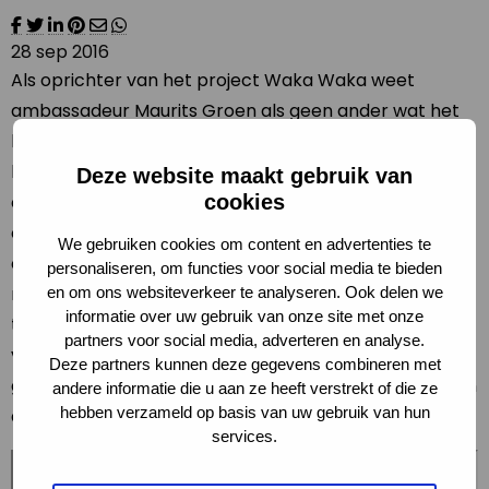
28 sep 2016
Als oprichter van het project Waka Waka weet
ambassadeur Maurits Groen als geen ander wat het
belang van licht is. Licht is er voor veiligheid, om te
kunnen studeren, voor een sociaal leven en voor
Deze website maakt gebruik van
cookies
economische ontwikkeling. De keerzijde van licht is
echter dat 20% van onze energie opgaat aan licht, en
We gebruiken cookies om content en advertenties te
er veel lichtvervuiling is. Dit kan veel zuiniger en
personaliseren, om functies voor social media te bieden
moderner door verlichting op zonne-energie, gericht
en om ons websiteverkeer te analyseren. Ook delen we
informatie over uw gebruik van onze site met onze
te verlichten en door overal (dimbare) LED-
partners voor social media, adverteren en analyse.
verlichting te gebruiken. In dit filmpje roept Maurits
Deze partners kunnen deze gegevens combineren met
gemeenten en bedrijven op om reclameverlichting en
andere informatie die u aan ze heeft verstrekt of die ze
hebben verzameld op basis van uw gebruik van hun
aanlichting van gebouwen ’s nachts te doven.
services.