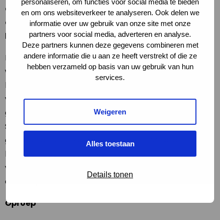
personaliseren, om functies voor social media te bieden
deze week kunnen bedrijven en gemeenten zich
en om ons websiteverkeer te analyseren. Ook delen we
aanmelden op de website
informatie over uw gebruik van onze site met onze
partners voor social media, adverteren en analyse.
https://nachtvandenacht.nl/licht-uit-bij/
.
Deze partners kunnen deze gegevens combineren met
andere informatie die u aan ze heeft verstrekt of die ze
Nederland is een van de meest verlichte landen ter
hebben verzameld op basis van uw gebruik van hun
wereld. Door spaarzamer en slimmer te verlichten
services.
kan veel geld en energie bespaard worden. Ook heeft
voldoende duisternis een positief effect op de
gezondheid en afweersysteem van mens en dier.
Weigeren
Sinds de komst van elektrisch licht zijn mensen
gemiddeld 1,5 uur korter gaan slapen. Melatonine, een
Alles toestaan
hormoon dat in het donker wordt aangemaakt
versterkt ons afweersysteem en heeft een remmend
Details tonen
effect op het ontstaan van kanker.
Oproep