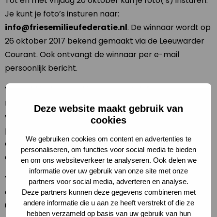
Tot en met vrijdag 20 oktober kun je foto(’s) insturen.
Je kunt je foto’s insturen naar:
info@friesemilieufederatie.nl
. De winnaar wordt op
26 oktober 2017 bekend gemaakt via de Leeuwarder
Courant. Ook ontvangt de winnaar per e-mail
persoonlijk bericht.
Vermeld in de e-mail jouw naam, telefoonnummer, e-
mailadres en de titel en locatie van de foto(‘s). De
Deze website maakt gebruik van
winnaars ontvangen één van de Nacht van de Nacht
cookies
prijzen. De mooiste inzending komt in de krant, een
We gebruiken cookies om content en advertenties te
overzicht van de ingestuurde beelden zijn te zien op
personaliseren, om functies voor social media te bieden
de website van de Nacht van de Nacht.
en om ons websiteverkeer te analyseren. Ook delen we
informatie over uw gebruik van onze site met onze
Voor vragen en/of opmerkingen kan je contact
partners voor social media, adverteren en analyse.
opnemen via info@friesemilieufederatie.nl of bel naar
Deze partners kunnen deze gegevens combineren met
andere informatie die u aan ze heeft verstrekt of die ze
058 – 76 00 760.
hebben verzameld op basis van uw gebruik van hun