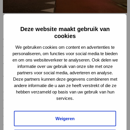
‘Mijn naam is Debora van Tigchelhoven. Ik volg de
Deze website maakt gebruik van
vakopleiding Fotografie aan de
Nederlandse
cookies
Fotovakschool
. Ik ben vorig jaar gestart met deze
opleiding om een verdieping te maken in mijn werk. Ik
We gebruiken cookies om content en advertenties te
fotografeer al een aantal jaren portretten en heb de
personaliseren, om functies voor social media te bieden
en om ons websiteverkeer te analyseren. Ook delen we
behoefte om uit te breiden naar andere doelgroepen.
informatie over uw gebruik van onze site met onze
partners voor social media, adverteren en analyse.
De schoolopdracht vraagt om een serie van
Deze partners kunnen deze gegevens combineren met
(stedelijke) landschapsfoto’s waarbij menselijke
andere informatie die u aan ze heeft verstrekt of die ze
aanpassing is toegepast. Verder staat de opdracht
hebben verzameld op basis van uw gebruik van hun
services.
open voor eigen invulling. Mijn eigen wens hierbij is
om iets met nachtfotografie te doen. Zoekende naar
een onderwerp voor een betekenisvolle nachtelijke
Weigeren
serie kwam ik op de website
nachtvandenacht.nl
. De