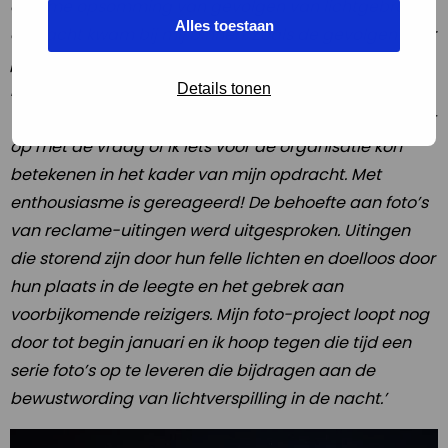
enorme opsomming van gevolgen van lichtgebruik in
Alles toestaan
de nacht kwam bij mij binnen. Zoals de gevolgen voor
planten, dieren en eigen gezondheid. Ik voelde dat ik
hier iets mee kon. Ik besloot mijn project de titel
Details tonen
‘Lichtverspilling in de nacht’ te geven en nam contact
op met de vraag of ik iets voor de organisatie kon
betekenen in het kader van mijn opdracht. Met
enthousiasme is gereageerd! De behoefte aan foto’s
van reclame-uitingen werd uitgesproken. Uitingen
die storend zijn door hun felle lichten en doelloos door
hun plaats in de leegte en het gebrek aan
voorbijkomende reizigers. Mijn foto-project loopt nog
door tot begin januari en ik hoop tegen die tijd een
serie foto’s op te leveren die bijdragen aan de
bewustwording van lichtverspilling in de nacht.’