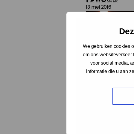
13 mei 2016
Dez
We gebruiken cookies om
om ons websiteverkeer t
voor social media, 
informatie die u aan z
Tijdens de 12e editie
Dit dorp wordt sproo
verlichting wordt ge
Het mystiek verlicht
trekken.