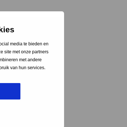
kies
ocial media te bieden en
e site met onze partners
ombineren met andere
bruik van hun services.
en dorp in Friesland.
s. Alle andere
en kan veel publiek