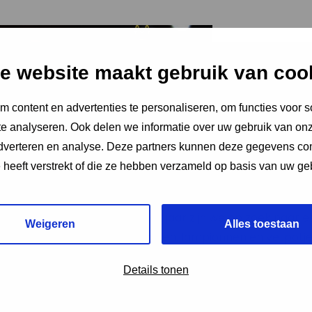
e website maakt gebruik van coo
 content en advertenties te personaliseren, om functies voor s
e analyseren. Ook delen we informatie over uw gebruik van onz
adverteren en analyse. Deze partners kunnen deze gegevens c
e heeft verstrekt of die ze hebben verzameld op basis van uw ge
 van de Nacht van de Nacht dit jaar zijn we op zoek naar e
Weigeren
Alles toestaan
kjesachtig verlicht met kaarsen, lampionnen en vetpotje
doofd.
Details tonen
e dorp gaat een grote attractie worden tijdens de Nacht 